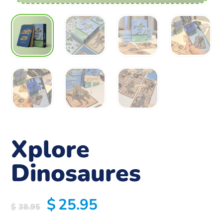
Xplore
Dinosaures
$
25.95
$
38.95