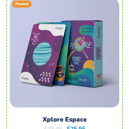
Promo!
Xplore Espace
$
38.95
$
25.95