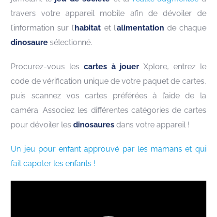
travers votre appareil mobile afin de dévoiler de
l’information sur l’
habitat
et l’
alimentation
de chaque
dinosaure
sélectionné.
Procurez-vous les
cartes à jouer
Xplore, entrez le
code de vérification unique de votre paquet de cartes,
puis scannez vos cartes préférées à l’aide de la
caméra. Associez les différentes catégories de cartes
pour dévoiler les
dinosaures
dans votre appareil !
Un jeu pour enfant approuvé par les mamans et qui
fait capoter les enfants !
Lecteur
vidéo