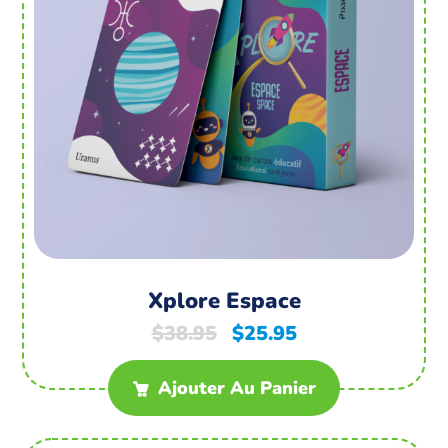
Xplore Espace
$
38.95
$
25.95
Ajouter Au Panier