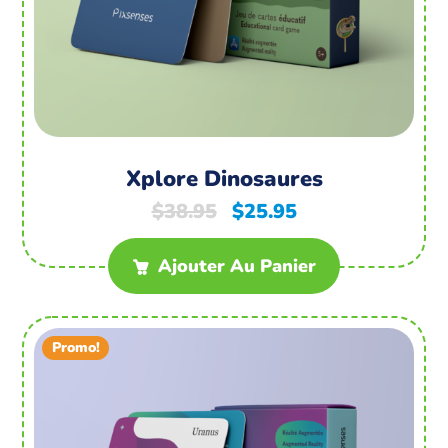
Xplore Dinosaures
$
38.95
$
25.95
Ajouter Au Panier
Promo!